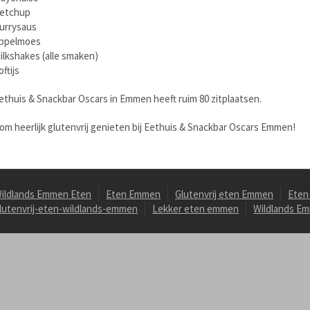
etchup
urrysaus
ppelmoes
ilkshakes (alle smaken)
oftijs
ethuis & Snackbar Oscars in Emmen heeft ruim 80 zitplaatsen.
om heerlijk glutenvrij genieten bij Eethuis & Snackbar Oscars Emmen!
ildlands Emmen Eten
Eten Emmen
Glutenvrij eten Emmen
Eten
lutenvrij-eten-wildlands-emmen
Lekker eten emmen
Wildlands E