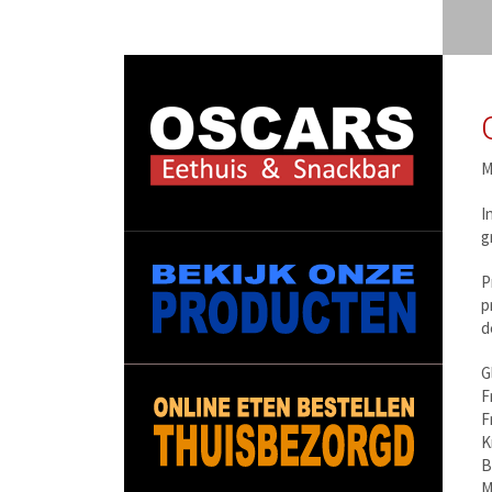
M
I
g
P
p
d
G
F
F
K
B
M