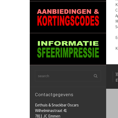
K
C
A
M
S
E
K
W
g
Contactgegevens
Eethuis & Snackbar Oscars
Wilhelminastraat 41
7811 JC Emmen