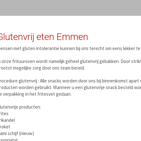
Glutenvrij eten Emmen
ensen met gluten intolerantie kunnen bij ons terecht om eens lekker te
n onze frituuroven wordt namelijk geheel glutenvrij gebakken. Door stri
rootst mogelijke zorg door ons team bereid.
rocedure glutenvrij : Alle snacks worden door ons bij binnenkomst apart
roducten worden gebruikt. Wanneer u een glutenvrije snack besteld wor
e verpakking in het fritesvet gedaan.
lutenvrije producten:
rites
rikandel
roket
ami schijf (nieuw)
ayonaise