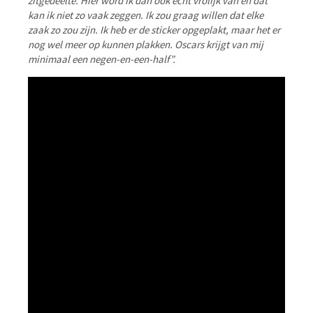
zitgedeelte. Hier word ik dan ook echt vrolijk van en dat
kan ik niet zo vaak zeggen. Ik zou graag willen dat elke
zaak zo zou zijn. Ik heb er de sticker opgeplakt, maar het er
nog wel meer op kunnen plakken. Oscars krijgt van mij
minimaal een negen-en-een-half”.